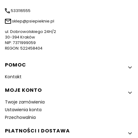
533116555
sklep@psiepieknie.pl
ul. Dobrowolskiego 24H/2
30-394 Kraków
NIP: 7371999059
REGON: 522458404
Linki w stopce
POMOC
Kontakt
MOJE KONTO
Twoje zamówienia
Ustawienia konta
Przechowalnia
PŁATNOŚCI I DOSTAWA