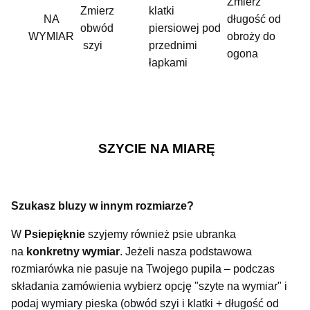
Zmierz
Zmierz
klatki
NA
długość od
obwód
piersiowej pod
WYMIAR
obroży do
szyi
przednimi
ogona
łapkami
SZYCIE NA MIARĘ
Szukasz bluzy w innym rozmiarze?
W
Psiepięknie
szyjemy również psie ubranka
na
konkretny wymiar
. Jeżeli nasza podstawowa
rozmiarówka nie pasuje na Twojego pupila – podczas
składania zamówienia wybierz opcję "szyte na wymiar" i
podaj wymiary pieska (obwód szyi i klatki + długość od