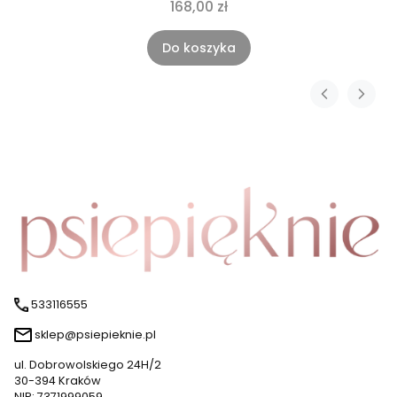
168,00 zł
Do koszyka
533116555
sklep@psiepieknie.pl
ul. Dobrowolskiego 24H/2
30-394 Kraków
NIP: 7371999059