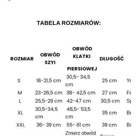
TABELA ROZMIARÓW:
OBWÓD
OBWÓD
KLATKI
ROZMIAR
DŁUGOŚĆ
SZYI
PIERSIOWEJ
30,5- 34,5
S
18-21,5 cm
25 cm
York
cm
M
23-26,5 cm
38- 42,5 cm
27 cm
Fox 
L
25,5-29 cm
42-47 cm
30,5 cm
Span
30,5-34,5
48,5- 53,5
XL
35 cm
Beag
cm
cm
XXL
36- 39 cm
55- 61 cm
39 cm
Boks
Zmierz obwód