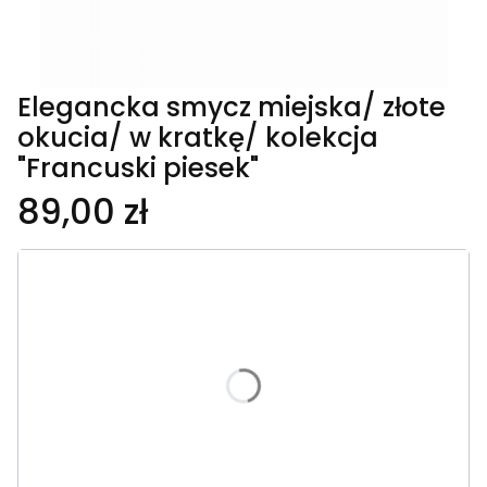
Elegancka smycz miejska/ złote
okucia/ w kratkę/ kolekcja
"Francuski piesek"
89,00 zł
Wybierz wariant produktu:
Poszczególne warianty mogą różnić się ceną
*
Długość smyczy
Wybierz
*
Szerokość taśmy
Wybierz