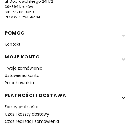
ul. Dobrowolskiego 24H/2
30-394 Kraków
NIP: 7371999059
REGON: 522458404
Linki w stopce
POMOC
Kontakt
MOJE KONTO
Twoje zamówienia
Ustawienia konta
Przechowalnia
PŁATNOŚCI I DOSTAWA
Formy płatności
Czas i koszty dostawy
Czas realizacji zamówienia