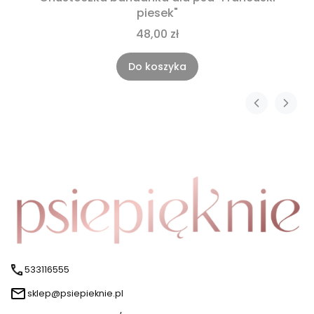
piesek"
48,00 zł
Do koszyka
533116555
sklep@psiepieknie.pl