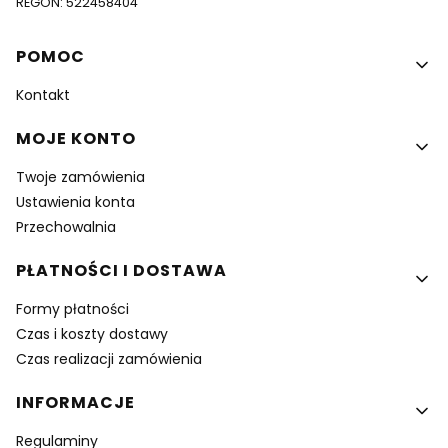
REGON: 522458404
Linki w stopce
POMOC
Kontakt
MOJE KONTO
Twoje zamówienia
Ustawienia konta
Przechowalnia
PŁATNOŚCI I DOSTAWA
Formy płatności
Czas i koszty dostawy
Czas realizacji zamówienia
INFORMACJE
Regulaminy