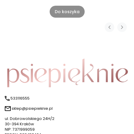
Do koszyka
533116555
sklep@psiepieknie.pl
ul. Dobrowolskiego 24H/2
30-394 Kraków
NIP: 7371999059