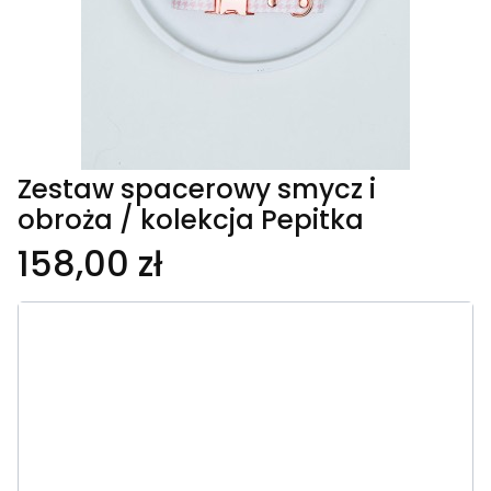
Zestaw spacerowy smycz i
obroża / kolekcja Pepitka
158,00 zł
Wybierz wariant produktu:
Poszczególne warianty mogą różnić się ceną
*
Długość smyczy
Wybierz