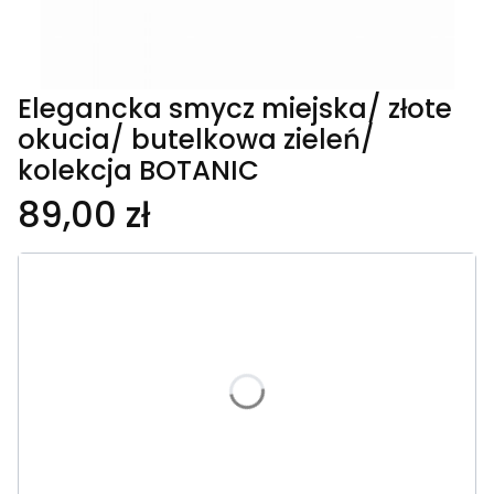
Elegancka smycz miejska/ złote
okucia/ butelkowa zieleń/
kolekcja BOTANIC
89,00 zł
Wybierz wariant produktu:
Poszczególne warianty mogą różnić się ceną
*
Długość smyczy
Wybierz
*
Szerokość taśmy
Wybierz