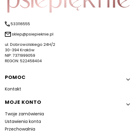
533116555
sklep@psiepieknie.pl
ul. Dobrowolskiego 24H/2
30-394 Kraków
NIP: 7371999059
REGON: 522458404
Linki w stopce
POMOC
Kontakt
MOJE KONTO
Twoje zamówienia
Ustawienia konta
Przechowalnia